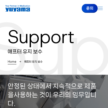
Sup
문의
Support
기업정보
유야마 소개
애프터 유지 보수
대표 인사
Home
애프터 유지 보수
회사개요
제품정보
안정된 상태에서 지속적으로 제품
을
사용하는 것이 우리의 임무입니
주사약 자동불출시스템
다.
전자동 정제 분포기