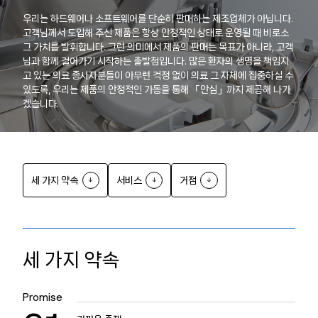
산약 분포기
우리는 하드웨어나 소프트웨어를 단순히 판매하는 제조업체가 아닙니다.
고객님께서 도입해 주신 제품은 항상 안정적인 상태로 운영될 때 비로소
산약 조제 로봇
그 가치를 발휘합니다. 그런 의미에서 제품의 판매는 목표가 아니라, 고객
님과 함께 걸어가기 시작하는 출발점입니다. 많은 환자의 생명을 책임지
일포화 정제 분류 장치
고 있는 의료 종사자분들이 아무런 걱정 없이 의료 그 자체에 집중하실 수
있도록, 우리는 제품의 안정적인 가동을 통해 「안심」까지 제공해 나가
정제 관련 기기
겠습니다.
사용자 보고서
세 가지 약속
서비스
거점
애프터 유지 보수
공지
세 가지 약속
문의
Promise