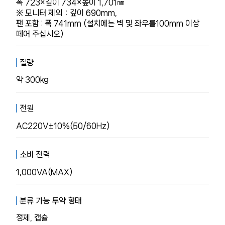
폭 723×깊이 734×높이 1,701㎜
※ 모니터 제외：깊이 690mm,
팬 포함 : 폭 741mm (설치에는 벽 및 좌우를100mm 이상
떼어 주십시오)
질량
약 300kg
전원
AC220V±10%(50/60Hz)
소비 전력
1,000VA(MAX)
분류 가능 투약 형태
정제, 캡슐