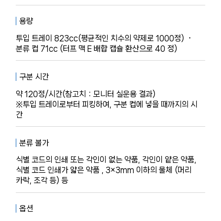
용량
투입 트레이 823cc(평균적인 치수의 약제로 1000정) ・
분류 컵 71cc (터프 맥 E 배합 캡슐 환산으로 40 정)
구분 시간
약 120정/시간(참고치：모니터 실운용 결과)
※투입 트레이로부터 피킹하여, 구분 컵에 넣을 때까지의 시
간
분류 불가
식별 코드의 인쇄 또는 각인이 없는 약품, 각인이 얕은 약품,
식별 코드 인쇄가 얇은 약품 , 3×3mm 이하의 물체 (머리
카락, 조각 등) 등
옵션