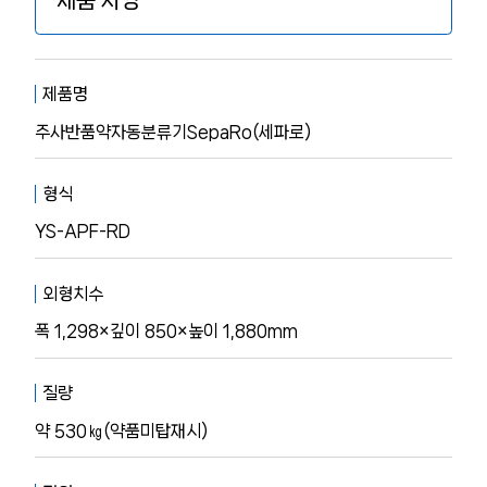
제품 사양
제품명
주사반품약자동분류기SepaRo(세파로)
형식
YS-APF-RD
외형치수
폭 1,298×깊이 850×높이 1,880mm
질량
약 530㎏(약품미탑재시)