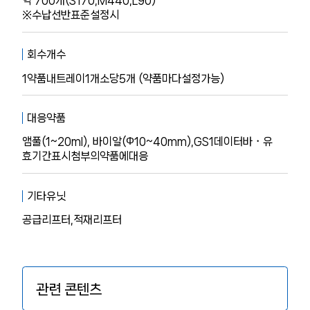
약 700개(S170,M440,L90)
※수납선반표준설정시
회수개수
1약품내트레이1개소당5개 (약품마다설정가능)
대응약품
앰풀(1~20ml), 바이알(Φ10~40mm),GS1데이터바・유
효기간표시첨부의약품에대응
기타유닛
공급리프터,적재리프터
관련 콘텐츠